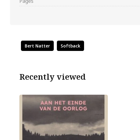
Pages
Bert Natter
Softback
Recently viewed