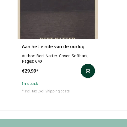
Aan het einde van de oorlog
Author: Bert Natter, Cover: Softback,
Pages: 640
€29,99
*
In stock
* Incl. tax Excl.
Shipping costs