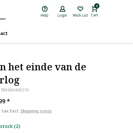
0
Cart
Help
Login
Wish List
act
n het einde van de
rlog
9789400408210
,99
*
. tax Excl.
Shipping costs
 stock (2)