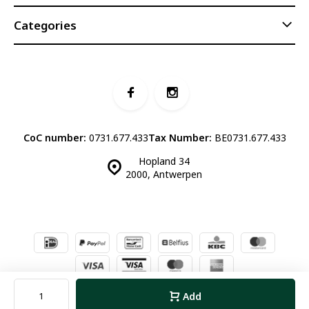
Categories
CoC number:
0731.677.433
Tax Number:
BE0731.677.433
Hopland 34
2000, Antwerpen
© Luddites Books & Wine
- Theme made by
Webdinge.nl
Sitemap
Add